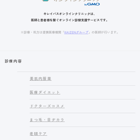
キレイパスオンラインクリニックは、
医師と患者様を繋ぐオンライン診察支援サービスです。
※診療・処方は提携医療機関「
KAIZENグループ
」の医師が行います。
診療内容
美肌内服薬
医療ダイエット
ドクターズコスメ
まつ毛・目ヂカラ
老眼ケア