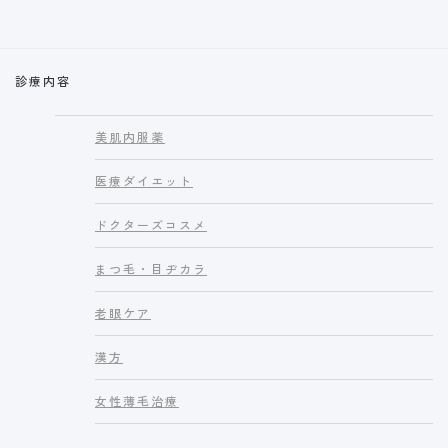
診療内容
美肌内服薬
医療ダイエット
ドクターズコスメ
まつ毛・目ヂカラ
老眼ケア
漢方
女性薄毛治療