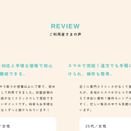
ご利用者さまの声
な価格で初心
スマホで完結！遠方でも手軽に処方を受
けられ、操作も簡単。
上に丁寧で、初め
近くに専門クリニックがなくて諦めていまし
た。対面診察の
たが、自宅からスマホひとつで処方してもら
スして受診でき
えて本当に便利！操作もシンプルでわかりや
料金もお手頃な
すく、忙しい毎日の中でも気軽に利用できて
れています！
います。
20代／女性