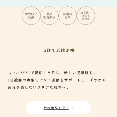
土日祝・
女性特化
最短
診察料
夜間も
診療
翌日発送
０円
診察OK
点眼で老眼治療
スマホやPCで酷使した目に、新しい選択肢を。
1日数回の点眼でピント調節をサポートし、ぼやけや
疲れを感じないクリアな視界へ。
取扱商品を見る