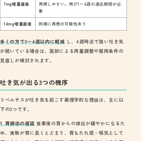
7mg増量直後
再燃しやすい。再び1〜4週の適応期間が必
要
14mg増量直後
同様に再燃の可能性あり
多くの方で3〜4週以内に軽減
し、4週時点で強い吐き気
が続いている場合は、医師による用量調整や服用条件の
見直しが検討されます。
吐き気が出る3つの機序
リベルサスが吐き気を起こす薬理学的な理由は、主に以
下の3つです。
1. 胃排出の遅延
食事後の胃からの排出が緩やかになるた
め、食物が胃に長くとどまり、胃もたれ感・嘔気として