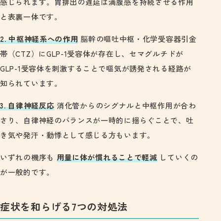
感じられます。胃排出の遅延は満腹感を持続させる作用
と表裏一体です。
2. 中枢神経系への作用
脳幹の嘔吐中枢・化学受容器引金
帯（CTZ）にGLP-1受容体が存在し、セマグルチドが
GLP-1受容体を刺激することで嘔気が誘発される経路が
知られています。
3. 自律神経反応
消化管からのシグナルと中枢作用が合わ
さり、自律神経のバランスが一時的に揺らぐことで、吐
き気や発汗・動悸として感じる方もいます。
いずれの機序も
用量に体が慣れることで軽減
していくの
が一般的です。
症状を和らげる7つの対処法