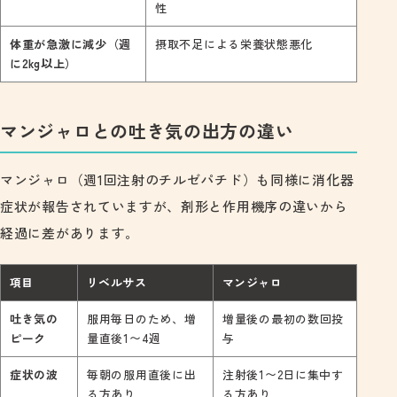
性
体重が急激に減少（週
摂取不足による栄養状態悪化
に2kg以上）
マンジャロとの吐き気の出方の違い
マンジャロ（週1回注射のチルゼパチド）も同様に消化器
症状が報告されていますが、剤形と作用機序の違いから
経過に差があります。
項目
リベルサス
マンジャロ
吐き気の
服用毎日のため、増
増量後の最初の数回投
ピーク
量直後1〜4週
与
症状の波
毎朝の服用直後に出
注射後1〜2日に集中す
る方あり
る方あり