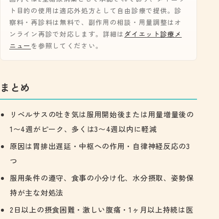
ト目的の使用は適応外処方として自由診療で提供。診
察料・再診料は無料で、副作用の相談・用量調整はオ
ンライン再診で対応します。詳細は
ダイエット診療メ
ニュー
を参照してください。
まとめ
リベルサスの吐き気は服用開始後または用量増量後の
1〜4週がピーク、多くは3〜4週以内に軽減
原因は胃排出遅延・中枢への作用・自律神経反応の3
つ
服用条件の遵守、食事の小分け化、水分摂取、姿勢保
持が主な対処法
2日以上の摂食困難・激しい腹痛・1ヶ月以上持続は医