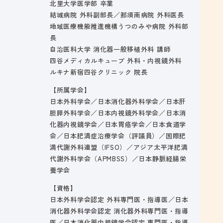
北里大学医学部 卒業
結城病院 外科副部長／那須南病院 外科医長
地域医療機能推進機構うつのみや病院 外科部
長
自治医科大学 消化器一般移植外科 講師
四谷メディカルキューブ 外科・内視鏡外科
ルキナ新宿四谷クリニック 院長
【所属学会】
日本外科学会／日本消化器外科学会／日本肝
胆膵外科学会／日本内視鏡外科学会／日本消
化器内視鏡学会／日本胃癌学会／日本食道学
会／日本肥満症治療学会（評議員）／国際肥
満代謝外科連盟（IFSO）／アジア太平洋肥満
代謝外科学会（APMBSS）／日本静脈経腸栄
養学会
【資格】
日本外科学会認定 外科専門医・指導医／日本
消化器外科学会認定 消化器外科専門医・指導
医／日本消化器内視鏡学会認定 専門医・指導