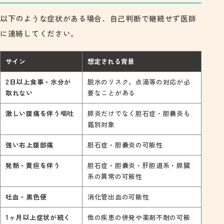
以下のような症状がある場合、自己判断で継続せず医師
に連絡してください。
サイン
想定される背景
2日以上食事・水分が
脱水のリスク。点滴等の対応が必
取れない
要なことがある
激しい腹痛を伴う嘔吐
膵炎だけでなく胆石症・胆嚢炎も
鑑別対象
強い右上腹部痛
胆石症・胆嚢炎の可能性
発熱・黄疸を伴う
胆石症・胆嚢炎・肝胆道系・膵臓
系の異常の可能性
吐血・黒色便
消化管出血の可能性
1ヶ月以上症状が続く
他の疾患の併発や薬剤不耐の可能