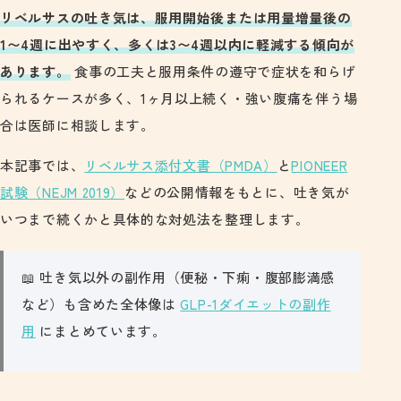
リベルサスの吐き気は、服用開始後または用量増量後の
1〜4週に出やすく、多くは3〜4週以内に軽減する傾向が
あります。
食事の工夫と服用条件の遵守で症状を和らげ
られるケースが多く、1ヶ月以上続く・強い腹痛を伴う場
合は医師に相談します。
本記事では、
リベルサス添付文書（PMDA）
と
PIONEER
試験（NEJM 2019）
などの公開情報をもとに、吐き気が
いつまで続くかと具体的な対処法を整理します。
📖 吐き気以外の副作用（便秘・下痢・腹部膨満感
など）も含めた全体像は
GLP-1ダイエットの副作
用
にまとめています。