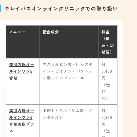
キレイパスオンラインクリニックでの取り扱い
メニュー
配合成分
料金
（税
込・定
期便）
美肌内服オー
アスコルビン酸・L-システ
月
ルインワン5
イン・ビオチン・パントテ
5,430
合剤
ン酸・トコフェロール
円
（送
料
別）
美肌内服オー
上記+トラネキサム酸・グ
月
ルインワン6
ルタチオン
6,930
合剤美白プラ
円
ス
（送