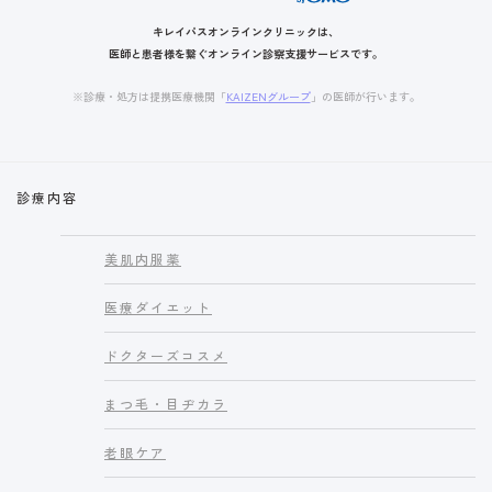
キレイパスオンラインクリニックは、
医師と患者様を繋ぐオンライン診察支援サービスです。
※診療・処方は提携医療機関「
KAIZENグループ
」の医師が行います。
診療内容
美肌内服薬
医療ダイエット
ドクターズコスメ
まつ毛・目ヂカラ
老眼ケア