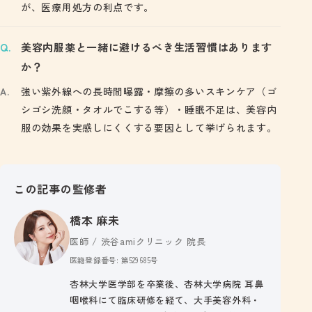
が、医療用処方の利点です。
美容内服薬と一緒に避けるべき生活習慣はあります
か？
強い紫外線への長時間曝露・摩擦の多いスキンケア（ゴ
シゴシ洗顔・タオルでこする等）・睡眠不足は、美容内
服の効果を実感しにくくする要因として挙げられます。
この記事の監修者
橋本 麻未
医師 / 渋谷amiクリニック 院長
医籍登録番号: 第529685号
杏林大学医学部を卒業後、杏林大学病院 耳鼻
咽喉科にて臨床研修を経て、大手美容外科・