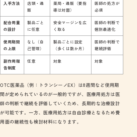
入手方法
店頭・通
薬局・通販（要指
医師の処方が
販
導は対面）
必須
配合用量
製品ごと
安全マージンを広
医師の判断で
の設計
に任意
く取る
個別最適化
使用期間
なし（自
製品ごとに設定
医師の判断で
の上限
己管理）
（多くは数か月）
継続評価
副作用報
任意
対象
対象
告制度
OTC医薬品（例：トランシーノEX）は8週間など使用期
間が定められているのが一般的ですが、医療用処方は医
師の判断で継続を評価していくため、長期的な治療設計
が可能です。一方、医療用処方は自由診療となるため費
用面の継続性も検討材料になります。