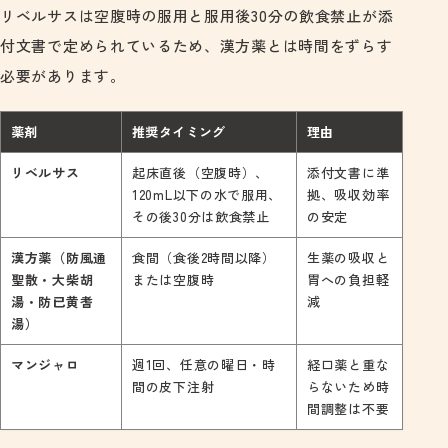
リベルサスは空腹時の服用と服用後30分の飲食禁止が添
付文書で定められているため、漢方薬とは時間をずらす
必要があります。
薬剤
推奨タイミング
理由
リベルサス
起床直後（空腹時）、
添付文書に準
120mL以下の水で服用、
拠、吸収効率
その後30分は飲食禁止
の安定
漢方薬（防風通
食間（食後2時間以降）
生薬の吸収と
聖散・大柴胡
または空腹時
胃への負担軽
湯・防已黄耆
減
湯）
マンジャロ
週1回、任意の曜日・時
経口薬と重な
間の皮下注射
らないため時
間調整は不要