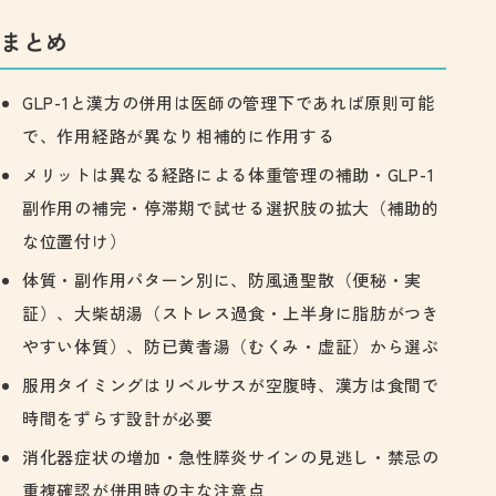
まとめ
GLP-1と漢方の併用は医師の管理下であれば原則可能
で、作用経路が異なり相補的に作用する
メリットは異なる経路による体重管理の補助・GLP-1
副作用の補完・停滞期で試せる選択肢の拡大（補助的
な位置付け）
体質・副作用パターン別に、防風通聖散（便秘・実
証）、大柴胡湯（ストレス過食・上半身に脂肪がつき
やすい体質）、防已黄耆湯（むくみ・虚証）から選ぶ
服用タイミングはリベルサスが空腹時、漢方は食間で
時間をずらす設計が必要
消化器症状の増加・急性膵炎サインの見逃し・禁忌の
重複確認が併用時の主な注意点