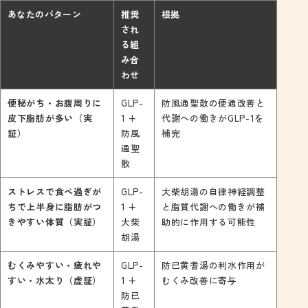
あなたのパターン
推奨
根拠
され
る組
み合
わせ
便秘がち・お腹周りに
GLP-
防風通聖散の便通改善と
皮下脂肪が多い（実
1 +
代謝への働きがGLP-1を
証）
防風
補完
通聖
散
ストレスで食べ過ぎが
GLP-
大柴胡湯の自律神経調整
ちで上半身に脂肪がつ
1 +
と脂質代謝への働きが補
きやすい体質（実証）
大柴
助的に作用する可能性
胡湯
むくみやすい・疲れや
GLP-
防已黄耆湯の利水作用が
すい・水太り（虚証）
1 +
むくみ改善に寄与
防已