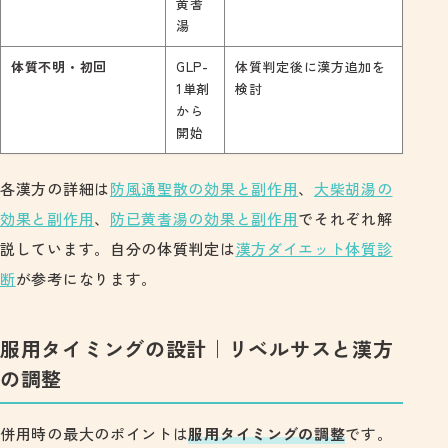
黄耆
湯
体質不明・初回
GLP-
体質判定後に漢方追加を
1単剤
検討
から
開始
各漢方の詳細は
防風通聖散の効果と副作用
、
大柴胡湯の
効果と副作用
、
防已黄耆湯の効果と副作用
でそれぞれ解
説しています。自分の体質判定は
漢方ダイエット体質診
断
が参考になります。
服用タイミングの設計｜リベルサスと漢方
の調整
併用時の最大のポイントは
服用タイミングの調整
です。