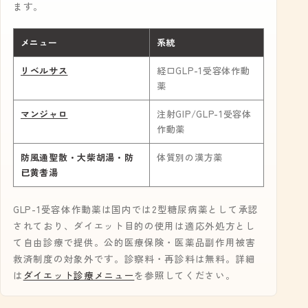
ます。
メニュー
系統
リベルサス
経口GLP-1受容体作動
薬
マンジャロ
注射GIP/GLP-1受容体
作動薬
防風通聖散・大柴胡湯・防
体質別の漢方薬
已黄耆湯
GLP-1受容体作動薬は国内では2型糖尿病薬として承認
されており、ダイエット目的の使用は適応外処方とし
て自由診療で提供。公的医療保険・医薬品副作用被害
救済制度の対象外です。診察料・再診料は無料。詳細
は
ダイエット診療メニュー
を参照してください。