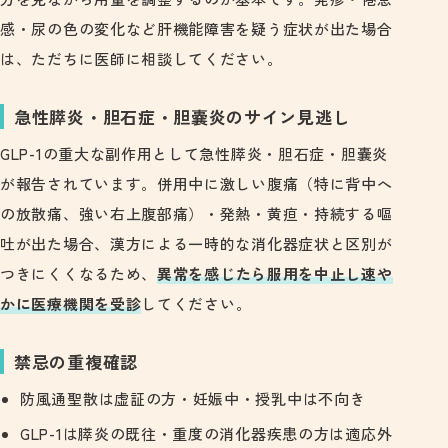
感・尿の色の変化など肝機能障害を疑う症状が出た場合
は、ただちに医師に相談してください。
急性膵炎・胆石症・胆嚢炎のサイン見逃し
GLP-1の重大な副作用として急性膵炎・胆石症・胆嚢炎
が報告されています。併用中に激しい腹痛（特に背中へ
の放散痛、強い右上腹部痛）・発熱・黄疸・持続する嘔
吐が出た場合、漢方による一時的な消化器症状と区別が
つきにくくなるため、
異常を感じたら服用を中止し速や
かに医療機関を受診
してください。
禁忌の重複確認
防風通聖散は虚証の方・妊娠中・授乳中は不向き
GLP-1は膵炎の既往・重度の消化器疾患の方は適応外