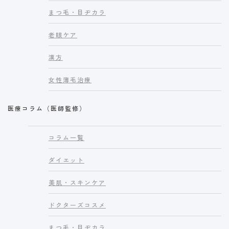
まつ毛・目ヂカラ
老眼ケア
漢方
女性薄毛治療
医療コラム（医師監修）
コラム一覧
ダイエット
美肌・スキンケア
ドクターズコスメ
まつ毛・目ヂカラ