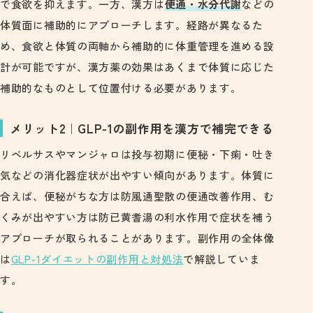
で食欲を抑えます。一方、漢方は
便通・水分代謝
などの
体質面に補助的にアプローチします。経路が異なるた
め、食欲と体質の両軸から補助的に体重管理を進める設
計が可能ですが、漢方薬の効果はあくまで体質に応じた
補助的なものとして位置付ける必要があります。
メリット2｜GLP-1の副作用を漢方で補完できる
リベルサスやマンジャロは投与初期に便秘・下痢・吐き
気などの消化器症状が出やすい傾向があります。体質に
合えば、便秘がちな方は防風通聖散の便通改善作用、む
くみが出やすい方は防已黄耆湯の利水作用で症状を補う
アプローチが取られることがあります。副作用の全体像
は
GLP-1ダイエットの副作用と対処法
で解説していま
す。