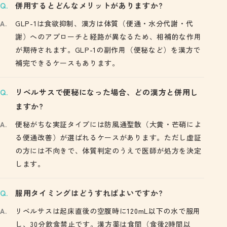
併用するとどんなメリットがありますか?
GLP-1は食欲抑制、漢方は体質（便通・水分代謝・代
謝）へのアプローチと経路が異なるため、相補的な作用
が期待されます。GLP-1の副作用（便秘など）を漢方で
補完できるケースもあります。
リベルサスで便秘になった場合、どの漢方と併用し
ますか?
便秘がちな実証タイプには防風通聖散（大黄・芒硝によ
る便通改善）が選ばれるケースがあります。ただし虚証
の方には不向きで、体質判定のうえで医師が処方を決定
します。
服用タイミングはどうすればよいですか?
リベルサスは起床直後の空腹時に120mL以下の水で服用
し、30分飲食禁止です。漢方薬は食間（食後2時間以