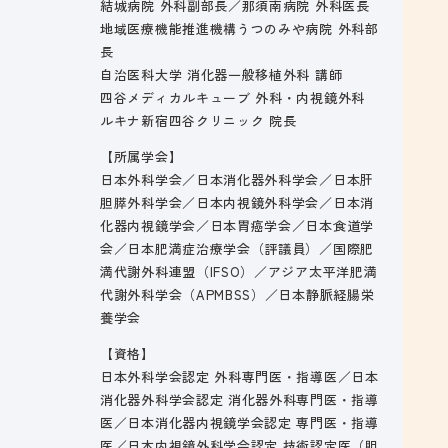
結城病院 外科副部長／那須南病院 外科医長
地域医療機能推進機構うつのみや病院 外科部
長
自治医科大学 消化器一般移植外科 講師
四谷メディカルキューブ 外科・内視鏡外科
ルキナ新宿四谷クリニック 院長
【所属学会】
日本外科学会／日本消化器外科学会／日本肝
胆膵外科学会／日本内視鏡外科学会／日本消
化器内視鏡学会／日本胃癌学会／日本食道学
会／日本肥満症治療学会（評議員）／国際肥
満代謝外科連盟（IFSO）／アジア太平洋肥満
代謝外科学会（APMBSS）／日本静脈経腸栄
養学会
【資格】
日本外科学会認定 外科専門医・指導医／日本
消化器外科学会認定 消化器外科専門医・指導
医／日本消化器内視鏡学会認定 専門医・指導
医／日本内視鏡外科学会認定 技術認定医（胆